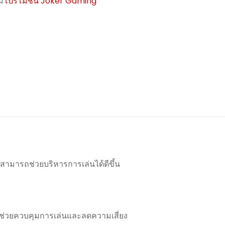
ม
โปรโมชั่น Joker Gaming
สามารถช่วยบริหารการเล่นได้ดีขึ้น
อช่วยควบคุมการเล่นและลดความเสี่ยง