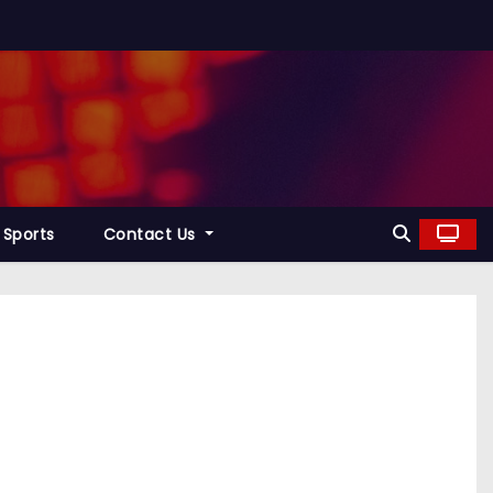
 Sports
Contact Us