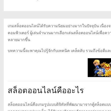
เกมสล็อตออนไลน์ได้รับความนิยมอย่างมากในปัจจุบัน เนื่องจาก
คอมพิวเตอร์ ผู้เล่นจำนวนมากเลือกเล่นสล็อตออนไลน์เพื่อ
หลายมากขึ้น
บทความนี้จะพาคุณไปรู้จักกับเทคนิค เคล็ดลับ รวมถึงข้อด
สล็อตออนไลน์คืออะไร
สล็อตออนไลน์คือเกมรูปแบบดิจิทัลที่พัฒนามาจากตู้สล็อตแบบดั