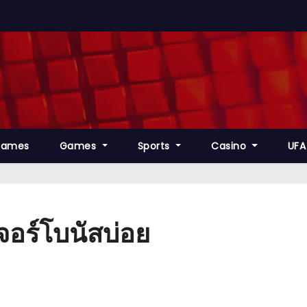
Games
Games
Sports
Casino
UFA
เจอร์โบนัสบ่อย