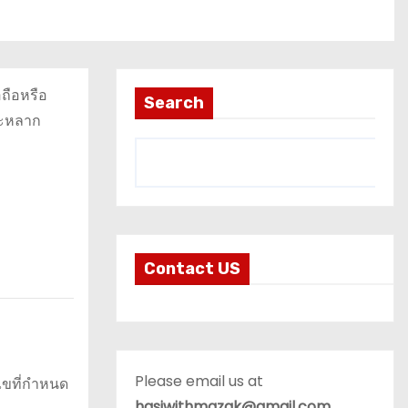
อถือหรือ
Search
ละหลาก
Contact US
Please email us at
นไขที่กำหนด
hasiwithmazak@gmail.com
.