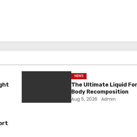
NEWS
ght
The Ultimate Liquid Fo
Body Recomposition
Aug 5, 2026
Admin
ort