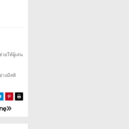
ยให้ผู้เล่น
่างมีสติ
inę