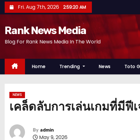
S
Fri. Aug 7th, 2026
2:59:21 AM
k
i
Rank News Media
p
t
Blog For Rank News Media In The World
o
c
o
Home
Trending
News
Toto 
n
t
e
NEWS
n
เคล็ดลับการเล่นเกมที่มีฟี
t
By
admin
May 9, 2026