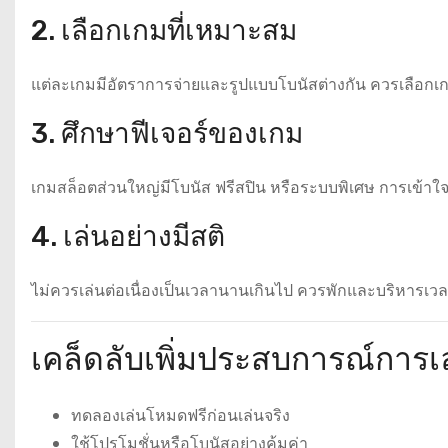
2. เลือกเกมที่เหมาะสม
แต่ละเกมมีอัตราการจ่ายและรูปแบบโบนัสต่างกัน ควรเลือกเ
3. ศึกษาฟีเจอร์ของเกม
เกมสล็อตส่วนใหญ่มีโบนัส ฟรีสปิน หรือระบบพิเศษ การเข้า
4. เล่นอย่างมีสติ
ไม่ควรเล่นต่อเนื่องเป็นเวลานานเกินไป ควรพักและบริหารเ
เคล็ดลับเพิ่มประสบการณ์การเ
ทดลองเล่นโหมดฟรีก่อนเล่นจริง
ใช้โปรโมชั่นหรือโบนัสอย่างคุ้มค่า