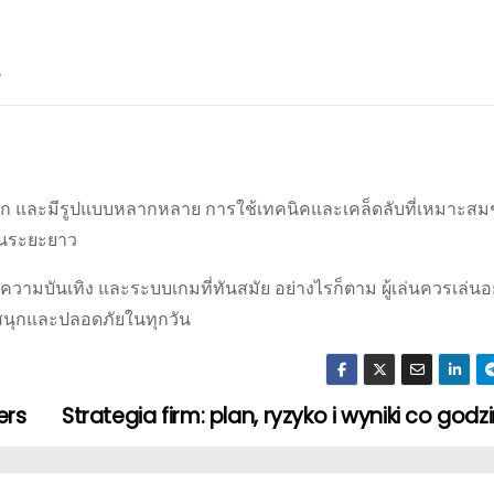
น
ุก และมีรูปแบบหลากหลาย การใช้เทคนิคและเคล็ดลับที่เหมาะสมช่ว
กในระยะยาว
วามบันเทิง และระบบเกมที่ทันสมัย อย่างไรก็ตาม ผู้เล่นควรเล่นอย
่สนุกและปลอดภัยในทุกวัน
ers
Strategia firm: plan, ryzyko i wyniki co godz