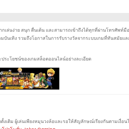
เล่นง่าย สนุก ตื่นเต้น และสามารถเข้าถึงได้ทุกที่ผ่านโทรศัพท์มื
ความบันเทิง รวมถึงโอกาสในการรับรางวัลจากระบบเกมที่ทันสมัยแ
ีและประโยชน์ของเกมสล็อตออนไลน์อย่างละเอียด
้งเดิม ผู้เล่นเพียงหมุนวงล้อและรอให้สัญลักษณ์เรียงกันตามเงื่อ