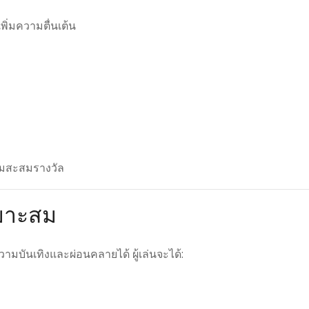
ิ่มความตื่นเต้น
รมสะสมรางวัล
มาะสม
ามบันเทิงและผ่อนคลายได้ ผู้เล่นจะได้: