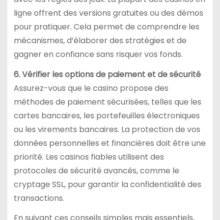
ligne offrent des versions gratuites ou des démos
pour pratiquer. Cela permet de comprendre les
mécanismes, d’élaborer des stratégies et de
gagner en confiance sans risquer vos fonds.
6. Vérifier les options de paiement et de sécurité
Assurez-vous que le casino propose des
méthodes de paiement sécurisées, telles que les
cartes bancaires, les portefeuilles électroniques
ou les virements bancaires. La protection de vos
données personnelles et financières doit être une
priorité. Les casinos fiables utilisent des
protocoles de sécurité avancés, comme le
cryptage SSL, pour garantir la confidentialité des
transactions.
En suivant ces conseils simples mais essentiels,