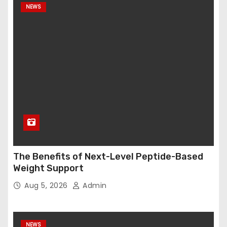
NEWS
The Benefits of Next-Level Peptide-Based
Weight Support
Aug 5, 2026
Admin
NEWS