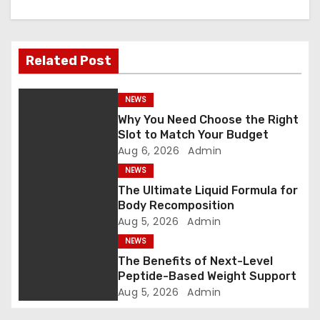
a
v
Related Post
i
g
NEWS
Why You Need Choose the Right
a
Slot to Match Your Budget
Aug 6, 2026
Admin
t
NEWS
i
The Ultimate Liquid Formula for
Body Recomposition
o
Aug 5, 2026
Admin
NEWS
n
The Benefits of Next-Level
Peptide-Based Weight Support
Aug 5, 2026
Admin