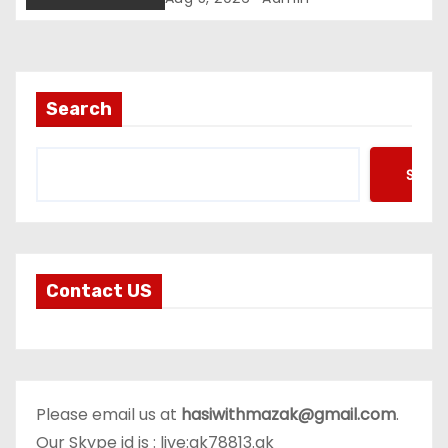
Search
Searc
Contact US
Please email us at
hasiwithmazak@gmail.com
.
Our Skype id is : live:ak78813.ak