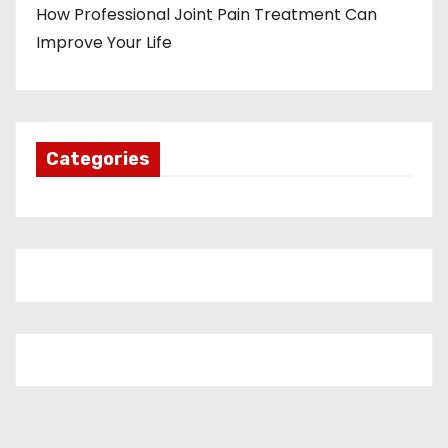
How Professional Joint Pain Treatment Can
Improve Your Life
Categories