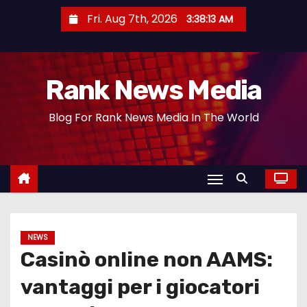
S
Fri. Aug 7th, 2026
3:38:14 AM
k
i
p
Rank News Media
t
o
Blog For Rank News Media In The World
c
o
n
t
e
n
t
NEWS
Casinò online non AAMS:
vantaggi per i giocatori