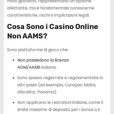
molti giocatori, rappresentano un’opzione
allettante, ma è fondamentale conoscerne
caratteristiche, rischi e implicazioni legali.
Cosa Sono i Casino Online
Non AAMS?
Sono piattaforme di gioco che:
Non possiedono la licenza
ADM/AAMS
italiana.
Sono spesso registrate e regolamentate in
altri paesi (ad esempio, Curaçao, Malta,
Gibraltar, Panama).
Non applicano le restrizioni italiane, come il
limite massimo di deposito per i bonus o il