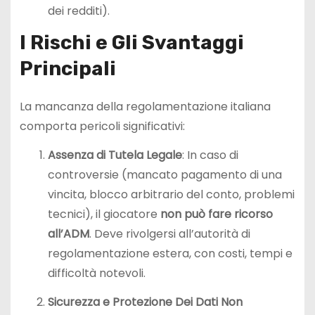
dei redditi).
I Rischi e Gli Svantaggi
Principali
La mancanza della regolamentazione italiana
comporta pericoli significativi:
Assenza di Tutela Legale
: In caso di
controversie (mancato pagamento di una
vincita, blocco arbitrario del conto, problemi
tecnici), il giocatore
non può fare ricorso
all’ADM
. Deve rivolgersi all’autorità di
regolamentazione estera, con costi, tempi e
difficoltà notevoli.
Sicurezza e Protezione Dei Dati Non