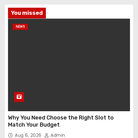
You missed
NEWS
Why You Need Choose the Right Slot to
Match Your Budget
Aug 6, 2026
Admin