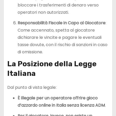
bloccare i trasferimenti di denaro verso
operatori non autorizzati.
Responsabilità Fiscale in Capo al Giocatore
:
Come accennato, spetta al giocatore
dichiarare le vincite e pagare le eventuali
tasse dovute, con il rischio di sanzioni in caso
di omissione.
La Posizione della Legge
Italiana
Dal punto di vista legale:
È illegale per un operatore offrire gioco
d’azzardo online in Italia senza licenza ADM
.
Per il giocatore, invece, non esiste un