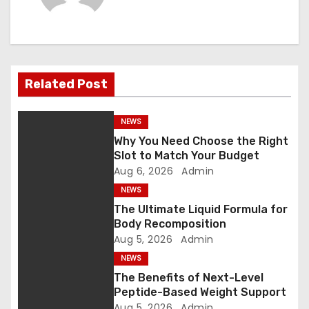
n
a
v
Related Post
i
g
NEWS
Why You Need Choose the Right
a
Slot to Match Your Budget
Aug 6, 2026
Admin
t
NEWS
i
The Ultimate Liquid Formula for
Body Recomposition
o
Aug 5, 2026
Admin
NEWS
n
The Benefits of Next-Level
Peptide-Based Weight Support
Aug 5, 2026
Admin