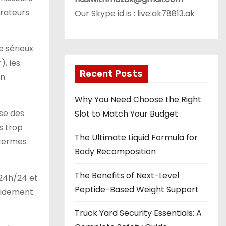
érateurs
Our Skype id is : live:ak78813.ak
e sérieux
), les
Recent Posts
un
Why You Need Choose the Right
ose des
Slot to Match Your Budget
s trop
The Ultimate Liquid Formula for
 termes
Body Recomposition
The Benefits of Next-Level
 24h/24 et
Peptide-Based Weight Support
apidement
Truck Yard Security Essentials: A