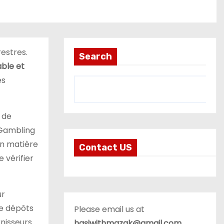
estres.
Search
able et
es
s de
 Gambling
en matière
Contact US
de vérifier
ur
de dépôts
Please email us at
rnisseurs
hasiwithmazak@gmail.com
.