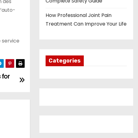
Complete Safety Guide
n des
d’auto-
How Professional Joint Pain
Treatment Can Improve Your Life
e service
Categories
 for