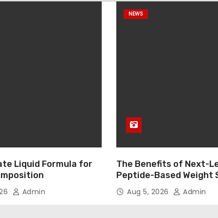
NEWS
te Liquid Formula for
The Benefits of Next-L
mposition
Peptide-Based Weight 
026
Admin
Aug 5, 2026
Admin