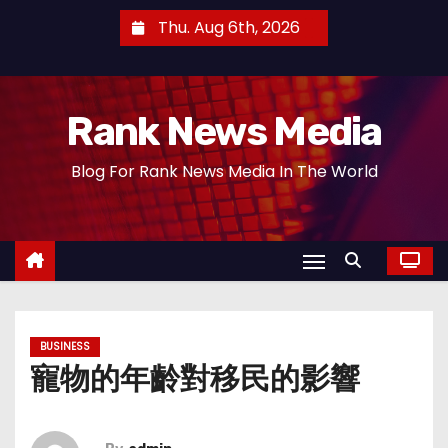
S
Thu. Aug 6th, 2026
k
i
p
Rank News Media
t
o
Blog For Rank News Media In The World
c
o
n
t
e
n
t
BUSINESS
寵物的年齡對移民的影響