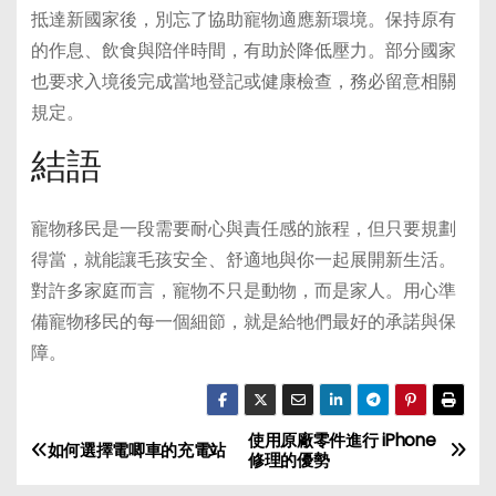
抵達新國家後，別忘了協助寵物適應新環境。保持原有
的作息、飲食與陪伴時間，有助於降低壓力。部分國家
也要求入境後完成當地登記或健康檢查，務必留意相關
規定。
結語
寵物移民是一段需要耐心與責任感的旅程，但只要規劃
得當，就能讓毛孩安全、舒適地與你一起展開新生活。
對許多家庭而言，寵物不只是動物，而是家人。用心準
備寵物移民的每一個細節，就是給牠們最好的承諾與保
障。
使用原廠零件進行 iPhone
P
如何選擇電唧車的充電站
修理的優勢