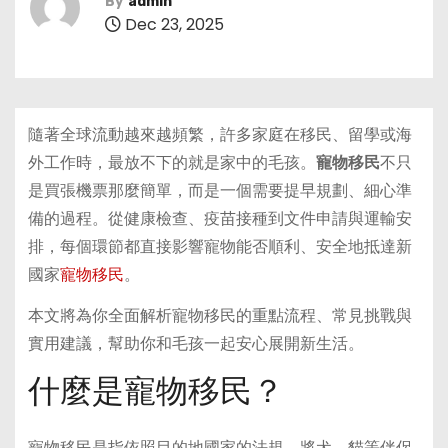
By
admin
Dec 23, 2025
隨著全球流動越來越頻繁，許多家庭在移民、留學或海
外工作時，最放不下的就是家中的毛孩。
寵物移民
不只
是買張機票那麼簡單，而是一個需要提早規劃、細心準
備的過程。從健康檢查、疫苗接種到文件申請與運輸安
排，每個環節都直接影響寵物能否順利、安全地抵達新
國家
寵物移民
。
本文將為你全面解析寵物移民的重點流程、常見挑戰與
實用建議，幫助你和毛孩一起安心展開新生活。
什麼是寵物移民？
寵物移民是指依照目的地國家的法規，將犬、貓等伴侶