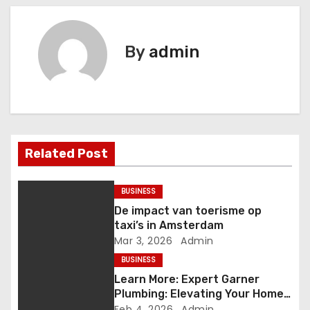
o
s
By
admin
t
n
a
v
Related Post
i
BUSINESS
g
De impact van toerisme op
taxi’s in Amsterdam
a
Mar 3, 2026
Admin
t
BUSINESS
Learn More: Expert Garner
i
Plumbing: Elevating Your Home’s
Plumbing System
Feb 4, 2026
Admin